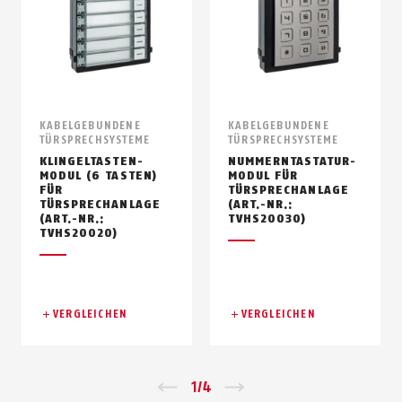
KABELGEBUNDENE
KABELGEBUNDENE
TÜRSPRECHSYSTEME
TÜRSPRECHSYSTEME
KLINGELTASTEN-
NUMMERNTASTATUR-
MODUL (6 TASTEN)
MODUL FÜR
FÜR
TÜRSPRECHANLAGE
TÜRSPRECHANLAGE
(ART.-NR.:
(ART.-NR.:
TVHS20030)
TVHS20020)
VERGLEICHEN
VERGLEICHEN
Zurück
1
/
4
Vor