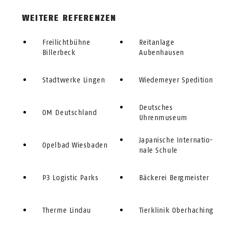
WEITERE REFERENZEN
Freilichtbühne
Reitanlage
Billerbeck
Aubenhausen
Stadtwerke Lingen
Wiedemeyer Spedition
Deutsches
OM Deutschland
Uhrenmuseum
Japanische In­ter­na­tio­
Opelbad Wiesbaden
nale Schule
P3 Logistic Parks
Bäckerei Bergmeister
Therme Lindau
Tierklinik Oberhaching