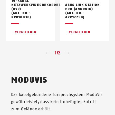
16-KANAL
NETZWERKVIDEOREKORDER
ABUS LINK STATION
(NVR)
PRO (ANDROID)
(ART.-NR.:
(ART.-NR.:
NVR10030)
APP12750)
VERGLEICHEN
VERGLEICHEN
Zurück
1
/
2
Vor
MODUVIS
Das kabelgebundene Türsprechsystem ModuVis
gewährleistet, dass kein Unbefugter Zutritt
zum Gelände erhält.