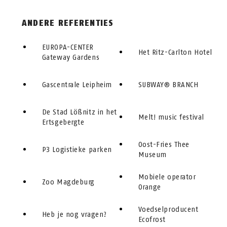
ANDERE REFERENTIES
EUROPA-CENTER
Het Ritz-Carlton Hotel
Gateway Gardens
Gascentrale Leipheim
SUBWAY® BRANCH
De Stad Lößnitz in het
Melt! music festival
Ertsgebergte
Oost-Fries Thee
P3 Logistieke parken
Museum
Mobiele operator
Zoo Magdeburg
Orange
Voedselproducent
Heb je nog vragen?
Ecofrost