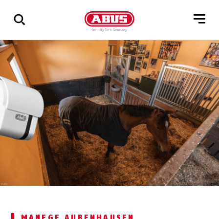
Geef
alle
resultaten
weer
MANEGE AUBENHAUSEN