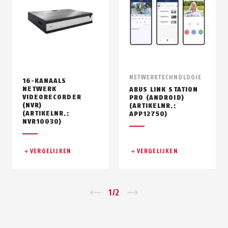
NETWERKTECHNOLOGIE
16-KANAALS
NETWERK
ABUS LINK STATION
VIDEORECORDER
PRO (ANDROID)
(NVR)
(ARTIKELNR.:
(ARTIKELNR.:
APP12750)
NVR10030)
VERGELIJKEN
VERGELIJKEN
Zurück
1
/
2
Vor