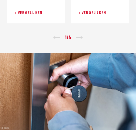
VERGELIJKEN
VERGELIJKEN
Zurück
1
/
4
Vor