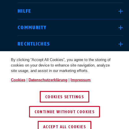
HILFE
Deutschland
United Kingdom
COMMUNITY
RECHTLICHES
International
USA
By clicking “Accept All Cookies”, you agree to the storing of
cookies on your device to enhance site navigation, analyze
site usage, and assist in our marketing efforts.
Canada
Cookies
|
Datenschutzerklärung
|
Impressum
Österreich
EN
FR
DEUTSCHLAND
COOKIES SETTINGS
© 2026 ABUS
Nederland
Polska
CONTINUE WITHOUT COOKIES
ACCEPT ALL COOKIES