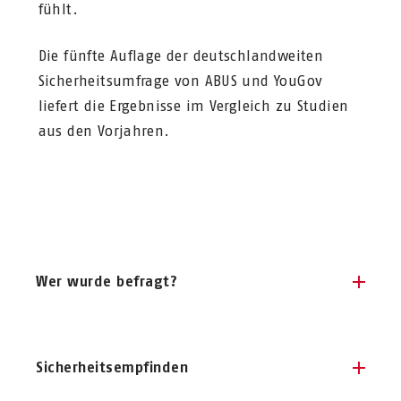
fühlt.
Die fünfte Auflage der deutschlandweiten
Sicherheitsumfrage von ABUS und YouGov
liefert die Ergebnisse im Vergleich zu Studien
aus den Vorjahren.
Wer wurde befragt?
Um einen repräsentativen Querschnitt der
deutschen Bevölkerung zu erhalten,
Sicherheitsempfinden
erfolgte die Quotierung der befragten