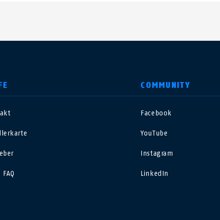
FE
COMMUNITY
akt
Facebook
nited Kingdom
International
lerkarte
YouTube
sterreich
Nederland
eber
Instagram
 FAQ
LinkedIn
elgië
Schweiz
NL
FR
DE
FR
rance
Sverige