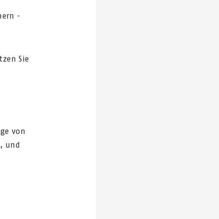
hern -
tzen Sie
nge von
-, und