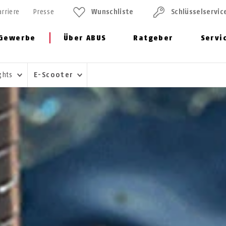
arriere
Presse
Wunschliste
Schlüssel­servic
Gewerbe
Über ABUS
Ratgeber
Servi
ghts
E-Scooter