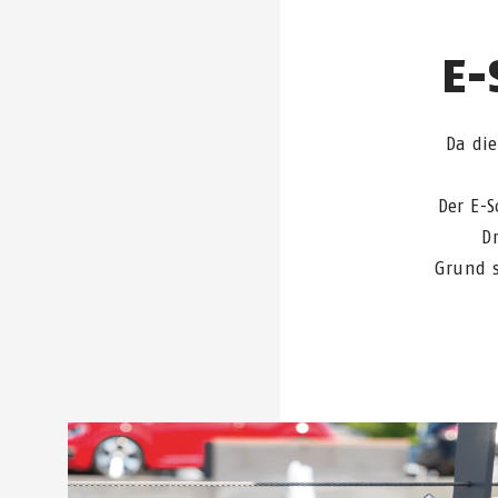
E-
Da die
Der E-S
D
Grund s