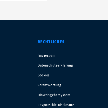
RECHTLICHES
Impressum
USA
Datenschutzerklärung
Polska
Cookies
Verantwortung
España
Hinweisgebersystem
Magyarország
Responsible Disclosure