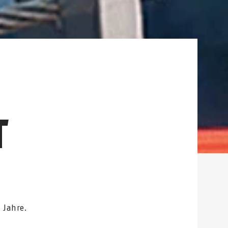
T
 Jahre.