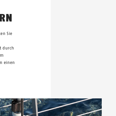
ERN
ten Sie
ht durch
em
um einen