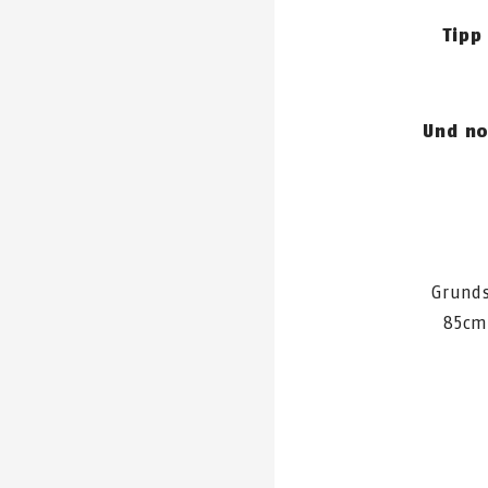
Tipp
Und no
Grunds
85cm 