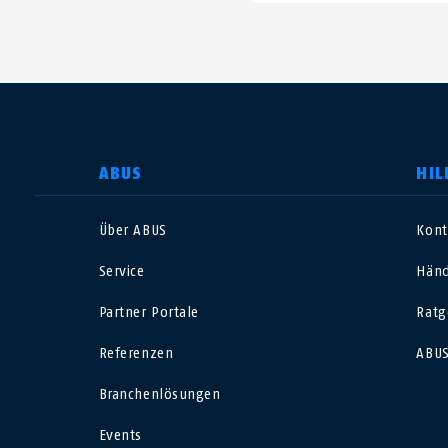
LAND AUSWÄHLEN
ABUS
HIL
Über ABUS
Kont
Deutschland
U
Service
Händ
Canada
Ö
Partner Portale
Ratg
EN
FR
Referenzen
ABUS
Italia
B
Branchenlösungen
México
F
Events