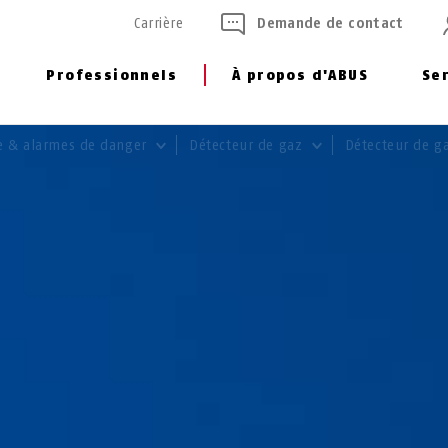
Carrière
Demande de contact
Professionnels
À propos d'ABUS
Se
ie & alarmes de danger
Détecteur de gaz
Détecteur de g