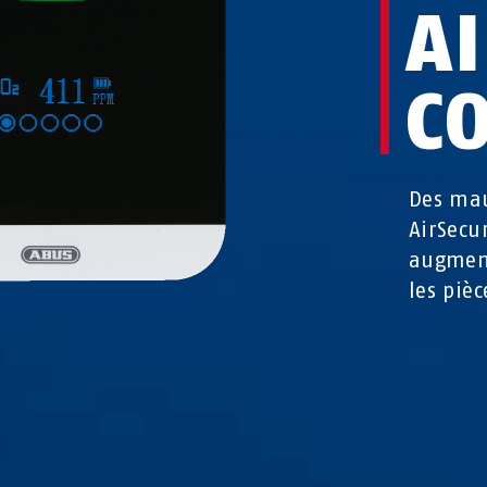
A
C
Des mau
AirSecu
augment
les pièc