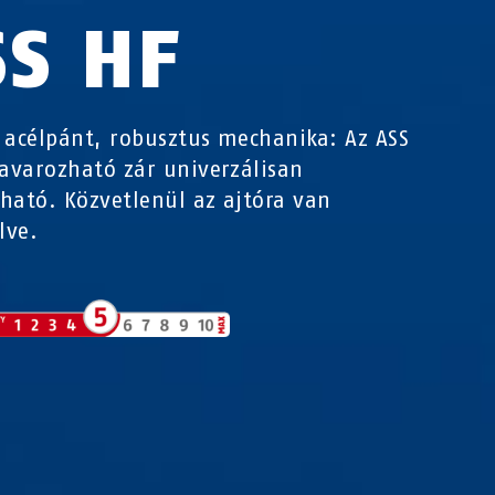
SS HF
 acélpánt, robusztus mechanika: Az ASS
savarozható zár univerzálisan
ható. Közvetlenül az ajtóra van
lve.