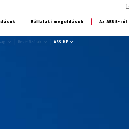
ldások
Vállalati megoldások
Az ABUS-ról
nság
Bevésőzárak
ASS HF