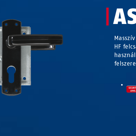
A
Masszív
HF felc
használ
felszere