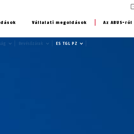
ldások
Vállalati megoldások
Az ABUS-ról
nság
Bevésőzárak
ES TGL PZ