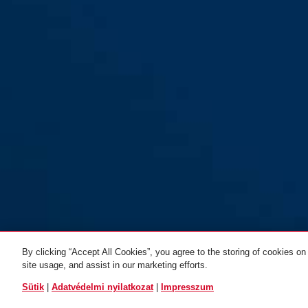
By clicking “Accept All Cookies”, you agree to the storing of cookies on
site usage, and assist in our marketing efforts.
ÖSSZES VÁLTOZAT
Sütik
|
Adatvédelmi nyilatkozat
|
Impresszum