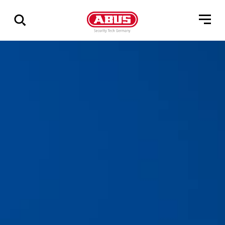
Összes
találat
mutatása