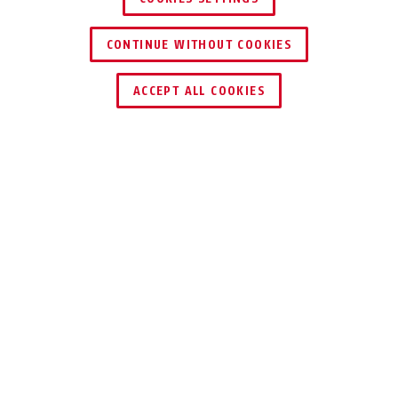
CONTINUE WITHOUT COOKIES
KERESKEDŐ KERESÉSE
ACCEPT ALL COOKIES
Leírás
ASS BB
SZILÁRD ÉS
ROBUSZTUS
Az ASS PB felcsavarozható zárat tollas