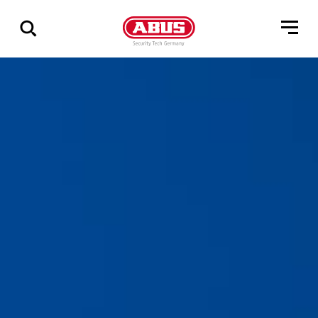
Összes
találat
mutatása