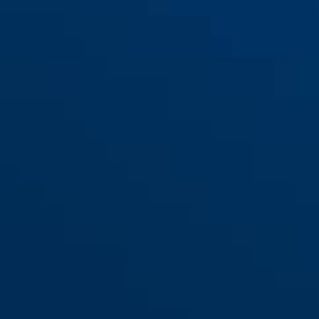
Felcsavarozható ajtózár
ASS BB (DIN R/L 60)