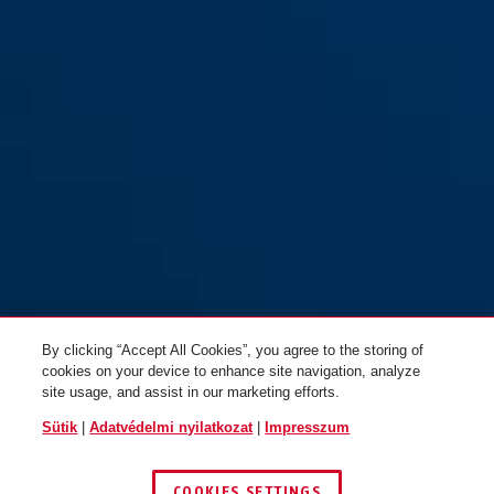
By clicking “Accept All Cookies”, you agree to the storing of
cookies on your device to enhance site navigation, analyze
site usage, and assist in our marketing efforts.
Sütik
|
Adatvédelmi nyilatkozat
|
Impresszum
COOKIES SETTINGS