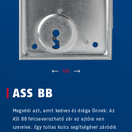
↑
1
/
5
↓
ASS BB
Megvédi azt, amit kedves és drága Önnek: Az
ASS BB felcsavarozható zár az ajtóra van
szerelve. Egy tollas kulcs segítségével záródik