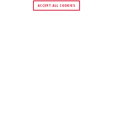
ACCEPT ALL COOKIES
ALKALMAZÁS ÉS HASZNÁLAT
LETÖLTÉSEK
Specifikációk
SZÉLESSÉG:
160 mm