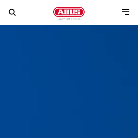
Összes
találat
mutatása