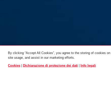
By clicking “Accept All Cookies”, you agree to the storing of cookies on
360 Trigger Alpha 2.0
360 Trigger Alpha 2.0
site usage, and assist in our marketing efforts.
yellow
rosso
giallo
red
TUTTE LE VARIANTI
Cookies
|
Dichiarazione di protezione dei dati
|
Info legali
Descrizione