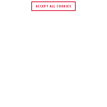
ZNAJDŹ DYSTRYBUTORA
ACCEPT ALL COOKIES
Opis
360 TRIGGER ALPHA 2.0
PODWÓJNA
BLOKADA
Trigger Alpha 360 2.0 oferuje wygodną
ochronę skuterów przed kradzieżą.
Dzięki 10-milimetrowemu pałąkowi