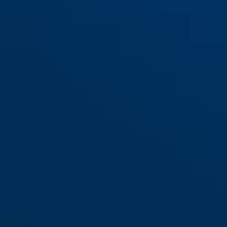
360 Trigger Alpha 2.0
yellow
red
czerwony
360 Trigger Alpha 2.0 żółty