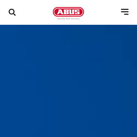
Pokaż
wszystkie
wyniki