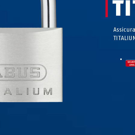
T
Assicur
TITALIU