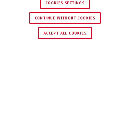
COOKIES SETTINGS
CONTINUE WITHOUT COOKIES
ACCEPT ALL COOKIES
Descrizione
37RK/80 GRANIT™
TRUST THE
PROFESSIONALS
Il nostro lucchetto GRANIT™ è soddisfa