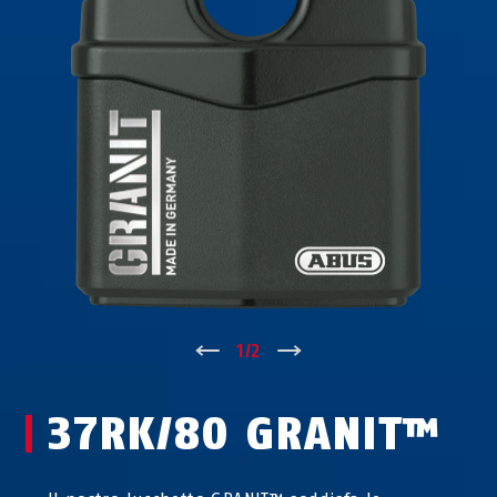
↑
1
/
2
↓
37RK/80 GRANIT™