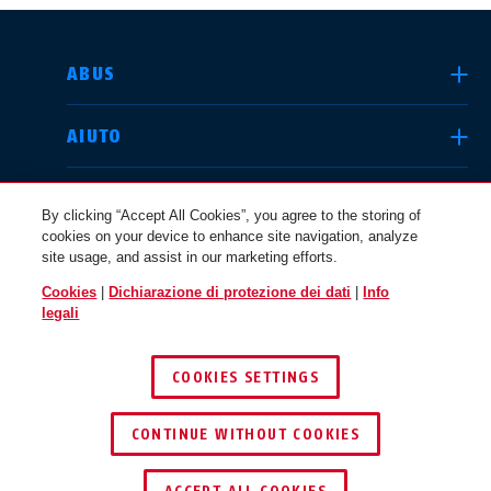
SELEZIONA UN PAESE
ABUS
AIUTO
Deutschland
United Kingdom
COMUNITÀ
By clicking “Accept All Cookies”, you agree to the storing of
cookies on your device to enhance site navigation, analyze
site usage, and assist in our marketing efforts.
QUESTIONI LEGALI
Cookies
|
Dichiarazione di protezione dei dati
|
Info
International
USA
legali
ITALIA
COOKIES SETTINGS
Canada
© 2026 ABUS
Österreich
EN
FR
CONTINUE WITHOUT COOKIES