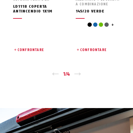
A COMBINAZIONE
LD1118 COPERTA
ANTINCENDIO 1X1M
145/20 VERDE
arancio
nero
blu
verde
grigio
+
CONFRONTARE
CONFRONTARE
Zurück
1
/
4
Vor