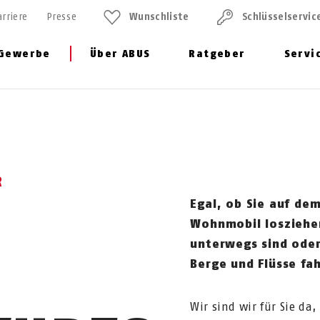
arriere
Presse
Wunschliste
Schlüssel­servic
Gewerbe
Über ABUS
Ratgeber
Servi
ghts
Themenwelt Outdoor
R
E
Egal, ob Sie auf de
Wohnmobil losziehen
unterwegs sind oder
Berge und Flüsse fa
Wir sind wir für Sie da,