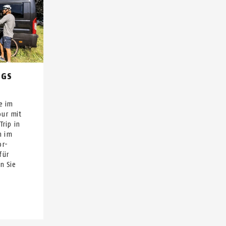
EGS
e im
our mit
Trip in
n im
or-
für
n Sie