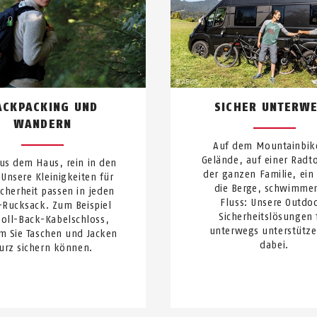
ACKPACKING UND
SICHER UNTERW
WANDERN
Auf dem Mountainbik
Gelände, auf einer Radt
us dem Haus, rein in den
der ganzen Familie, ein 
Unsere Kleinigkeiten für
die Berge, schwimme
icherheit passen in jeden
Fluss: Unsere Outdo
-Rucksack. Zum Beispiel
Sicherheitslösungen 
Roll-Back-Kabelschloss,
unterwegs unterstütze
m Sie Taschen und Jacken
dabei.
urz sichern können.