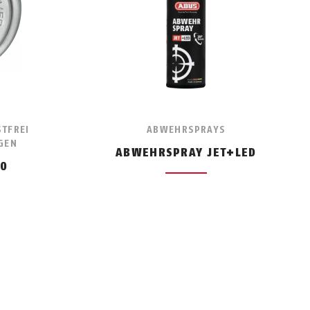
TFREI
ABWEHRSPRAYS
GEN
ABWEHRSPRAY JET+LED
50
r