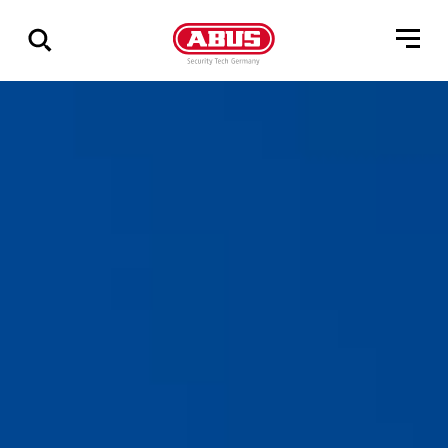
Zeige
alle
Ergebnisse