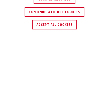
CONTINUE WITHOUT COOKIES
HÄNDLER FINDEN
ACCEPT ALL COOKIES
TEILEN
Beschreibung
ABWEHRSPRAY JET+LED
SICHER
UNTERWEGS
Egal, ob die Dose über Kopf, in