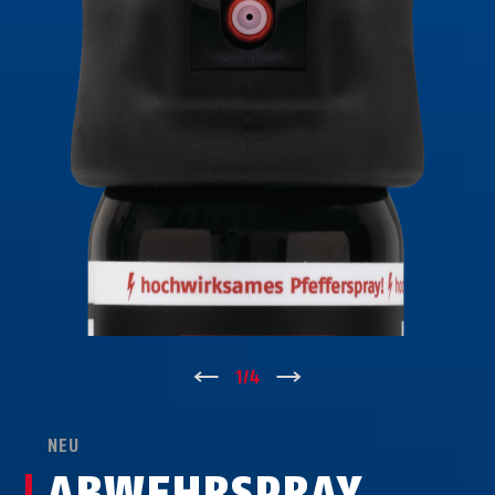
↑
1
/
4
↓
NEU
ABWEHRSPRAY