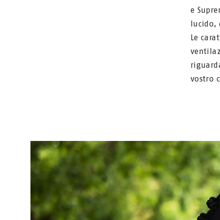
e Supre
lucido,
Le carat
ventila
riguarda
vostro c