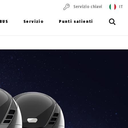
Servizio chiavi
IT
ABUS
Servizio
Punti salienti