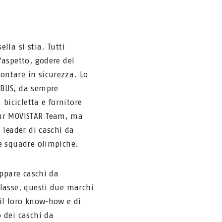
lla si stia. Tutti
'aspetto, godere del
ntare in sicurezza. Lo
ABUS, da sempre
 bicicletta e fornitore
ur MOVISTAR Team, ma
 leader di caschi da
e squadre olimpiche.
uppare caschi da
lasse, questi due marchi
il loro know-how e di
 dei caschi da