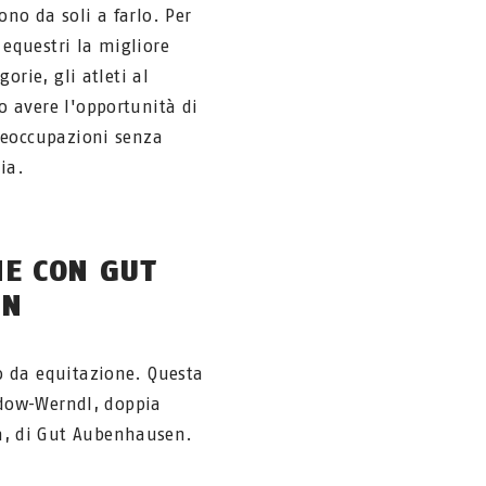
no da soli a farlo. Per
i equestri la migliore
gorie, gli atleti al
 avere l'opportunità di
reoccupazioni senza
ia.
E CON GUT
EN
o da equitazione. Questa
redow-Werndl, doppia
a, di Gut Aubenhausen.