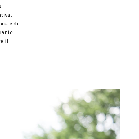
o
ativa.
one e di
quanto
e il