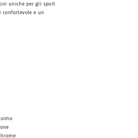
oni uniche per gli sport
e confortevole e un
ssimo
ione
 Chrome