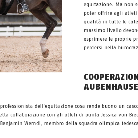
equitazione. Ma non so
poter offrire agli atlet
qualità in tutte le cate
massimo livello devono
esprimere le proprie p
perdersi nella burocraz
COOPERAZION
AUBENHAUS
professionista dell'equitazione cosa rende buono un casc
etta collaborazione con gli atleti di punta Jessica von B
 Benjamin Werndl, membro della squadra olimpica tedesc