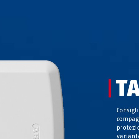
T
Consigli
compagn
protezi
variant