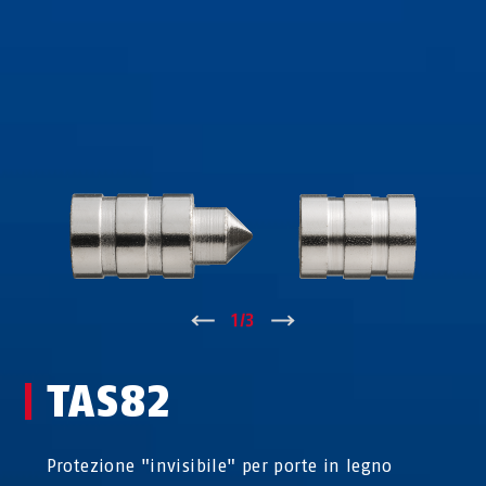
↑
1
/
3
↓
TAS82
Protezione "invisibile" per porte in legno