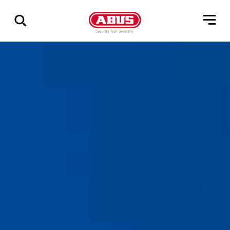
Zeige
alle
Ergebnisse