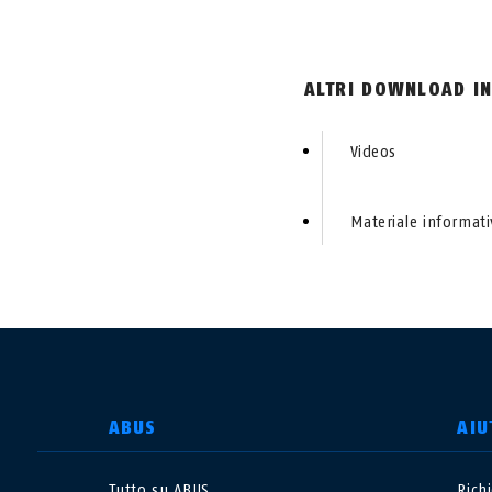
ALTRI DOWNLOAD IN
Videos
Materiale informat
SELEZIONA UN PAESE
ABUS
AIU
Tutto su ABUS
Rich