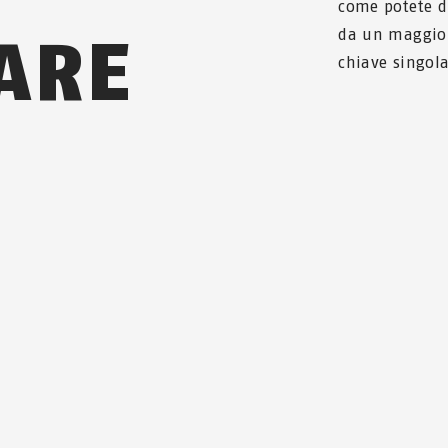
come potete d
ARE
da un maggior
chiave singol