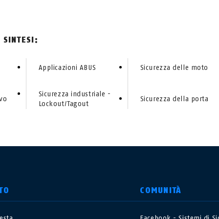
 SINTESI:
Applicazioni ABUS
Sicurezza delle moto
Sicurezza industriale -
ivo
Sicurezza della porta
Lockout/Tagout
TO
COMUNITÀ
iesta
Facebook - Sistemi di S