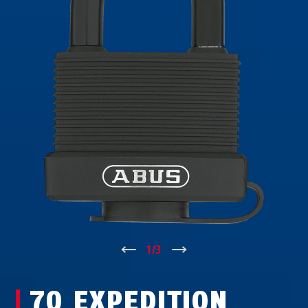
↑
1
/
3
↓
70 EXPEDITION