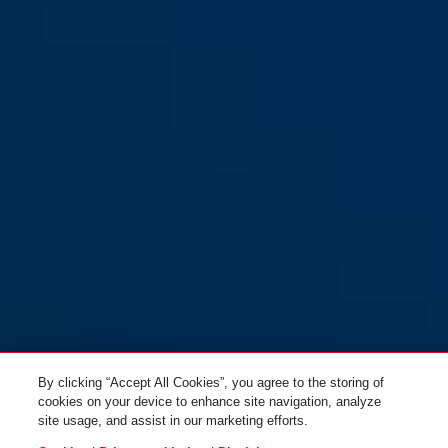
HUD-Y ACE pure aqua L
pure lavender
HUD-Y ACE pure lavender S
pure mint
By clicking “Accept All Cookies”, you agree to the storing of
cookies on your device to enhance site navigation, analyze
site usage, and assist in our marketing efforts.