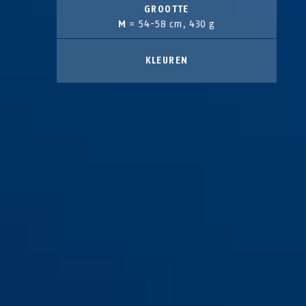
GROOTTE
M
= 54-58 cm, 430 g
KLEUREN