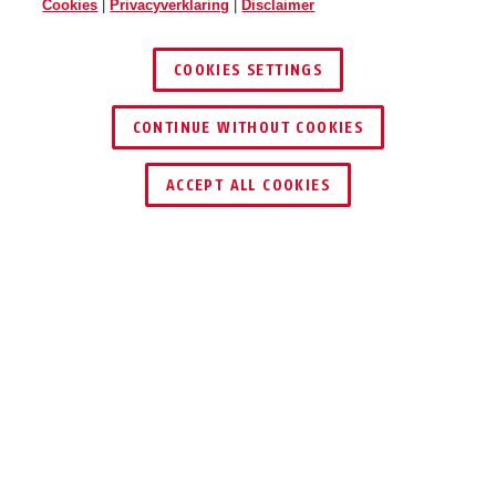
Cookies
|
Privacyverklaring
|
Disclaimer
HUD-Y ACE pure lavender M
pure white
HUD-Y ACE pure lavender L
COOKIES SETTINGS
CONTINUE WITHOUT COOKIES
DEALER ZOEKEN
ACCEPT ALL COOKIES
HUD-Y ACE pure mint S
HUD-Y ACE pure mint M
Beschrijving
HUD-Y ACE PURE
DESIGNHOOGTEPUNT
IN DE STAD