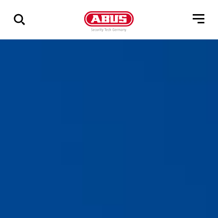
Geef
alle
resultaten
weer