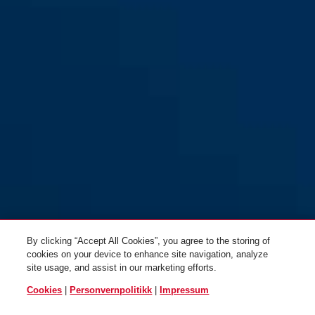
HUD-Y ACE pure aqua L
pure rose
HUD-Y ACE pure lavender S
pure mint
By clicking “Accept All Cookies”, you agree to the storing of
cookies on your device to enhance site navigation, analyze
site usage, and assist in our marketing efforts.
Cookies
|
Personvernpolitikk
|
Impressum
HUD-Y ACE pure lavender M
pure lavender
HUD-Y ACE pure lavender L