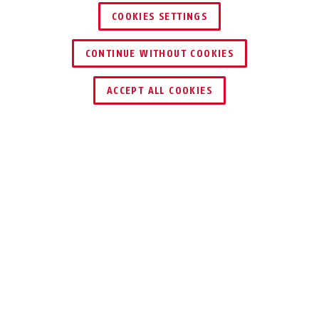
COOKIES SETTINGS
CONTINUE WITHOUT COOKIES
ACCEPT ALL COOKIES
HUD-Y ACE pure mint S
HUD-Y ACE pure mint M
Beskrivelse
HUD-Y ACE PURE
DESIGNHØYDEPUNKT
I BYEN