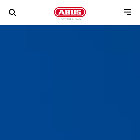
Via
alle
resultater