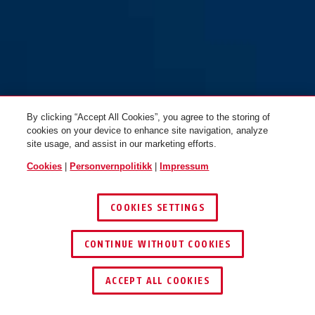
By clicking “Accept All Cookies”, you agree to the storing of
polar white
iced blue
cookies on your device to enhance site navigation, analyze
Urban-I 3.0 ACE goldfish
Urban-I 3.0 ACE goldfish
site usage, and assist in our marketing efforts.
orange M
orange L
Cookies
|
Personvernpolitikk
|
Impressum
COOKIES SETTINGS
CONTINUE WITHOUT COOKIES
gleam silver
ACCEPT ALL COOKIES
Urban-I 3.0 ACE iced blue S
Urban-I 3.0 ACE iced blue M