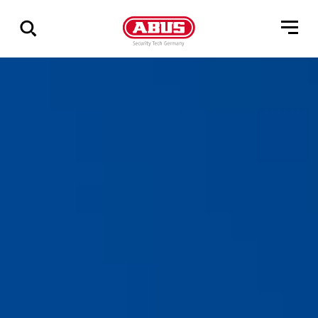
Via
alle
resultater