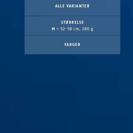
ALLE VARIANTER
STØRRELSE
M
= 52-58 cm, 280 g
FARGER