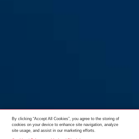
HUD-Y ACE pure aqua L
pure lavender
HUD-Y ACE pure lavender S
pure mint
By clicking “Accept All Cookies”, you agree to the storing of
cookies on your device to enhance site navigation, analyze
site usage, and assist in our marketing efforts.