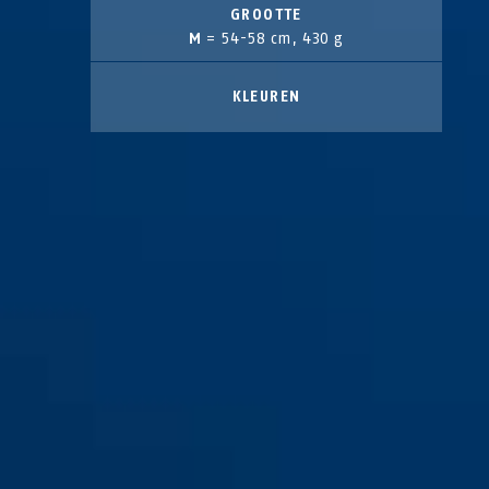
GROOTTE
M
= 54-58 cm, 430 g
KLEUREN