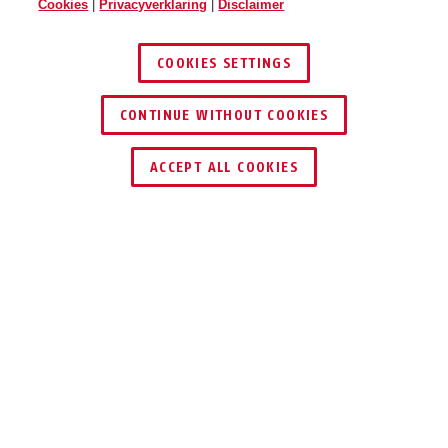
Cookies
|
Privacyverklaring
|
Disclaimer
HUD-Y ACE pure lavender M
pure white
HUD-Y ACE pure lavender L
COOKIES SETTINGS
CONTINUE WITHOUT COOKIES
ACCEPT ALL COOKIES
HUD-Y ACE pure mint S
HUD-Y ACE pure mint M
Beschrijving
HUD-Y ACE PURE
DESIGNHOOGTEPUNT
IN DE STAD