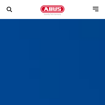
Geef
alle
resultaten
weer