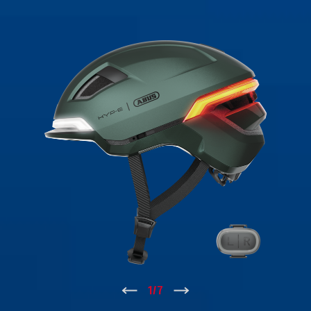
↑
1
/
7
↓