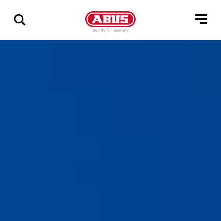
Geef
alle
resultaten
weer