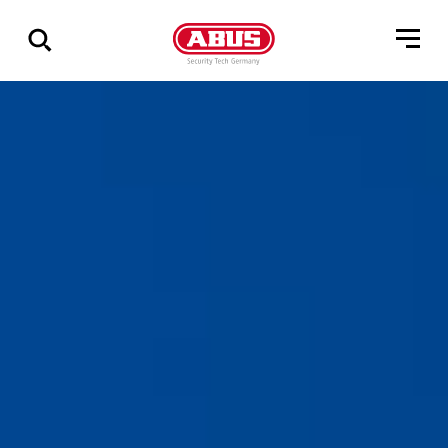
Pokaż
wszystkie
wyniki