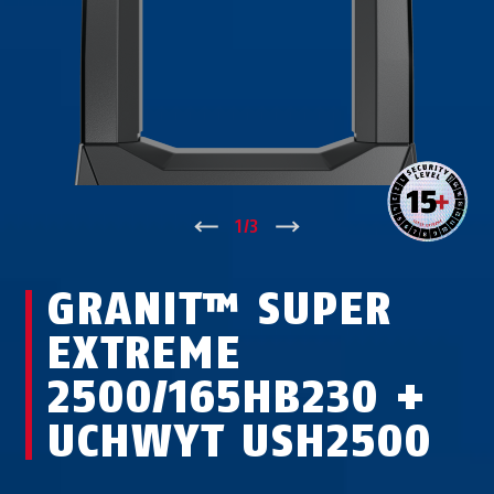
↑
1
/
3
↓
GRANIT™ SUPER
EXTREME
2500/165HB230 +
UCHWYT USH2500