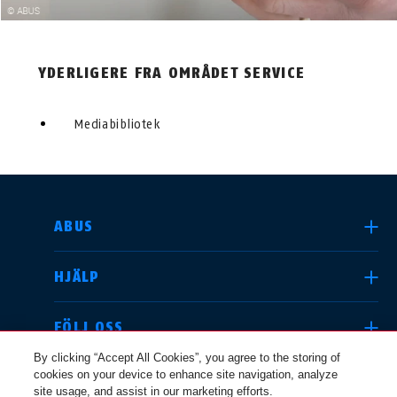
YDERLIGERE FRA OMRÅDET SERVICE
Mediabibliotek
SELECT COUNTRY
ABUS
HJÄLP
Deutschland
United Kingdom
FÖLJ OSS
By clicking “Accept All Cookies”, you agree to the storing of
cookies on your device to enhance site navigation, analyze
JURIDISK INFO
site usage, and assist in our marketing efforts.