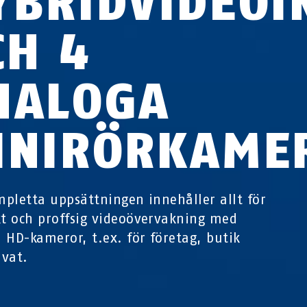
YBRIDVIDEOI
CH 4
NALOGA
INIRÖRKAME
pletta uppsättningen innehåller allt för
 och proffsig videoövervakning med
 HD-kameror, t.ex. för företag, butik
ivat.