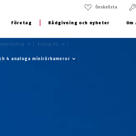
Önskelista
Företag
Rådgivning och nyheter
Om 
aövervaking
Analog HD
och 4 analoga minirörkameror