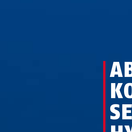
A
K
S