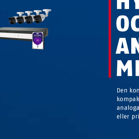
H
O
A
M
Den kom
kompakt
analoga
eller pr