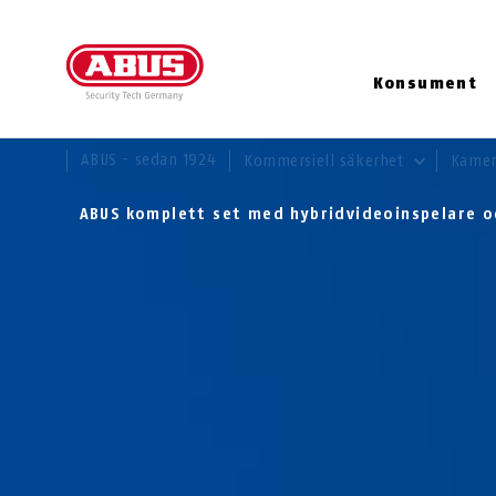
Konsument
DU ÄR HÄR:
ABUS - sedan 1924
Kommersiell säkerhet
Kamer
ABUS komplett set med hybridvideoinspelare 