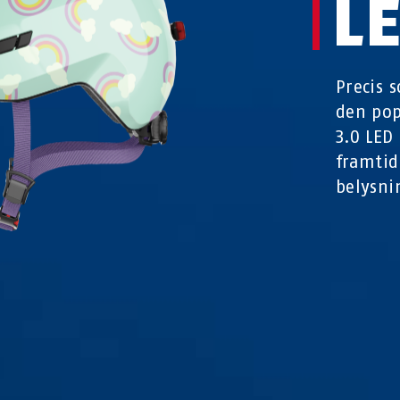
L
Precis 
den pop
3.0 LED
framtid
belysni