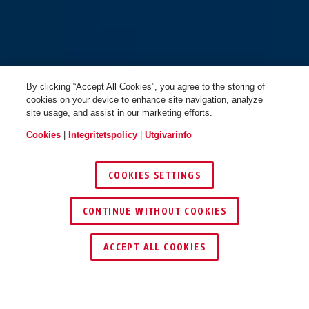
GRANIT™ XPlus™
GRANIT™ XPlus™
540/160HB230 + EaZy KF
540/160HB230 + USH540
By clicking “Accept All Cookies”, you agree to the storing of
cookies on your device to enhance site navigation, analyze
site usage, and assist in our marketing efforts.
Cookies
|
Integritetspolicy
|
Utgivarinfo
COOKIES SETTINGS
CONTINUE WITHOUT COOKIES
GRANIT™ XPlus™
540/160HB300 + EaZy KF
ACCEPT ALL COOKIES