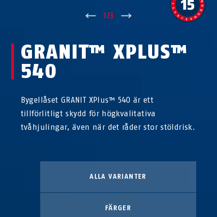
↑
1
/
3
↓
GRANIT™ XPLUS™
540
Bygellåset GRANIT XPlus™ 540 är ett
tillförlitligt skydd för högkvalitativa
tvåhjulingar, även när det råder stor stöldrisk.
ALLA VARIANTER
FÄRGER