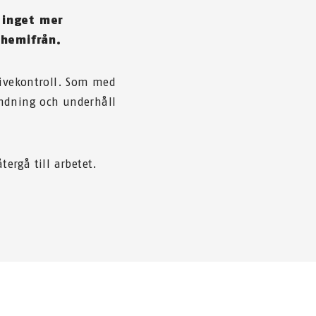
s inget mer
 hemifrån.
livekontroll. Som med
ändning och underhåll
tergå till arbetet.