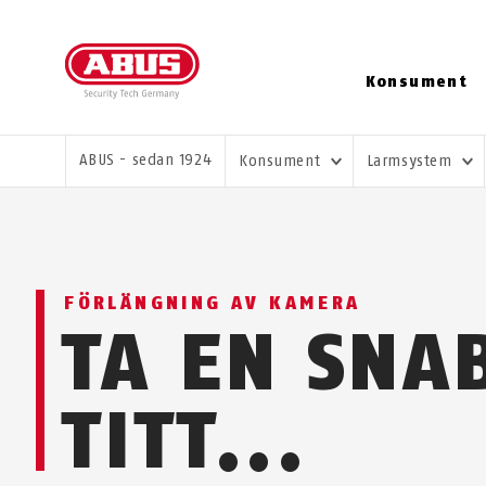
Konsument
DU ÄR HÄR:
ABUS - sedan 1924
Konsument
Larmsystem
FÖRLÄNGNING AV KAMERA
TA EN SNA
TITT...