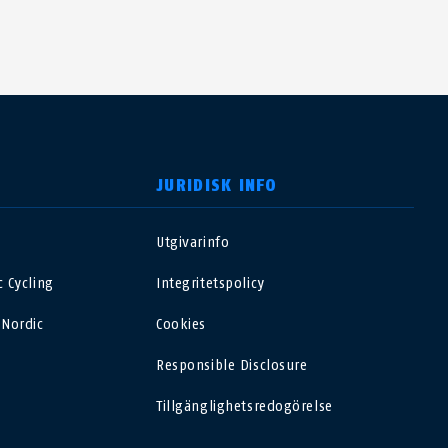
JURIDISK INFO
Utgivarinfo
USA
 Cycling
Integritetspolicy
Polska
 Nordic
Cookies
Responsible Disclosure
España
Tillgänglighetsredogörelse
Magyarország