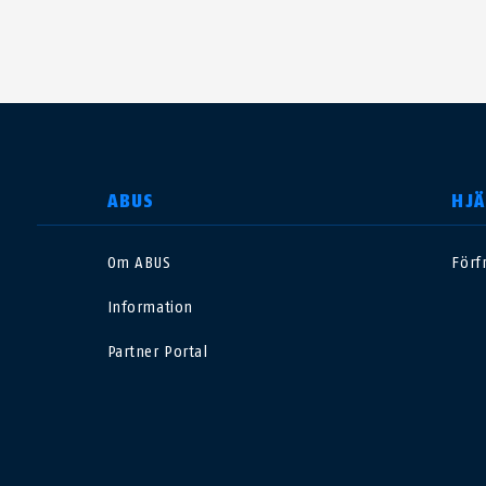
SELECT COUNTRY
ABUS
HJÄ
Om ABUS
Förf
Deutschland
U
Information
Canada
Ö
Partner Portal
EN
FR
Italia
B
México
F