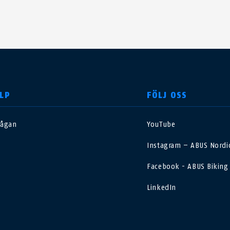
LP
FÖLJ OSS
rågan
YouTube
nited Kingdom
International
Instagram – ABUS Nordic
sterreich
Nederland
Facebook - ABUS Biking
LinkedIn
elgië
Schweiz
NL
FR
DE
FR
rance
Sverige