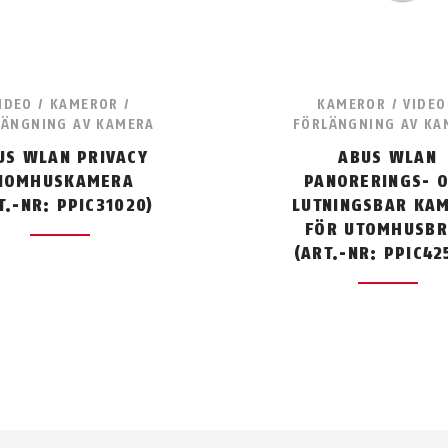
IDEO / KAMEROR /
KAMEROR / VIDEO
LÄNGNING AV KAMERA
FÖRLÄNGNING AV KA
US WLAN PRIVACY
ABUS WLAN
NOMHUSKAMERA
PANORERINGS- 
T.-NR: PPIC31020)
LUTNINGSBAR KA
FÖR UTOMHUSB
(ART.-NR: PPIC42