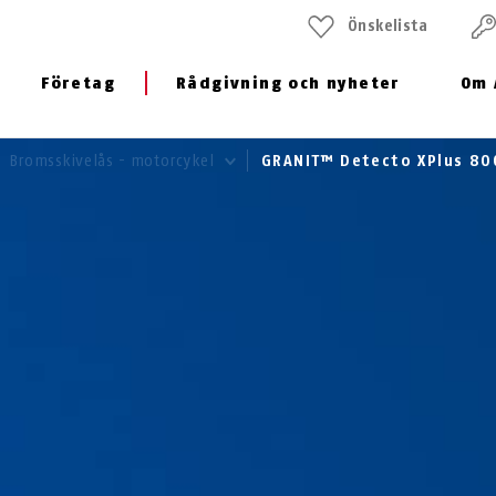
Önskelista
Företag
Rådgivning och nyheter
Om 
Bromsskivelås - motorcykel
GRANIT™ Detecto XPlus 80