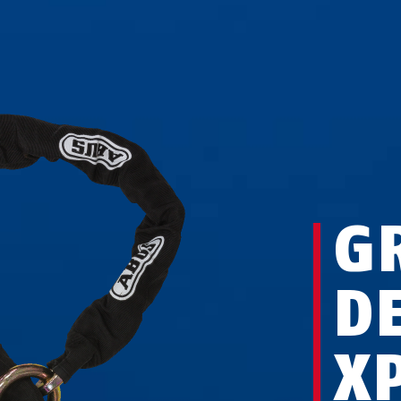
G
D
X