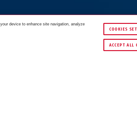
 your device to enhance site navigation, analyze
COOKIES SE
FÄRGER
ACCEPT ALL 
SBSC
SRA
CERTIFIERAD