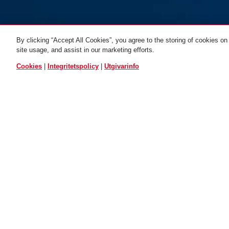
GRANIT™ Detecto
By clicking “Accept All Cookies”, you agree to the storing of cookies on
XPlus™ 8008/12KS120
site usage, and assist in our marketing efforts.
Black Loop
black
ALLA VARIANTER
Cookies
|
Integritetspolicy
|
Utgivarinfo
Utmärkelser och partners
VAT
FG Logo
Sold Secure
Pyramide
Powered