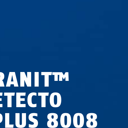
RANIT™
ETECTO
PLUS 8008