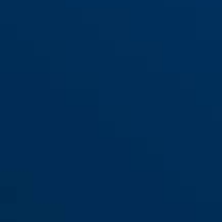
SK78 B B/DFNLI
SK78 Silver SB