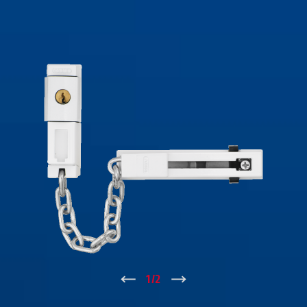
↑
1
/
2
↓