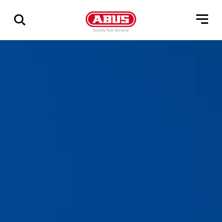
Zeige
alle
Ergebnisse