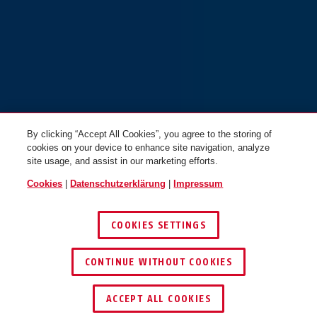
HYP-E BL.ACE gleam silver L
signal yellow
HYP-E BL.ACE signal yellow S
By clicking “Accept All Cookies”, you agree to the storing of
cookies on your device to enhance site navigation, analyze
site usage, and assist in our marketing efforts.
HYP-E BL.ACE signal yellow M
HYP-E BL.ACE signal yellow L
Cookies
|
Datenschutzerklärung
|
Impressum
COOKIES SETTINGS
CONTINUE WITHOUT COOKIES
HÄNDLER FINDEN
ACCEPT ALL COOKIES