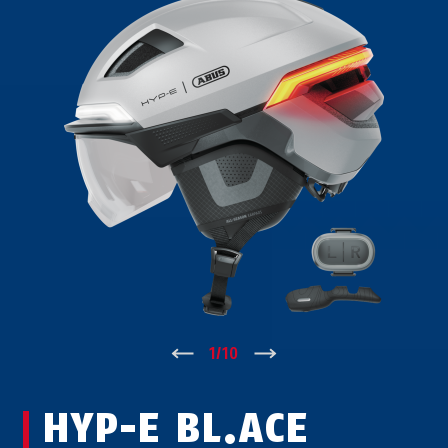
↑
1
/
10
↓
HYP-E BL.ACE