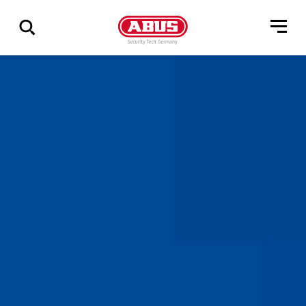
Zeige
alle
Ergebnisse