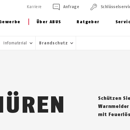
Karriere
Anfrage
Schlüssel­servi
Gewerbe
Über ABUS
Ratgeber
Servi
Infomaterial
Brandschutz
HÜREN
Schützen Sie
Warnmelder 
mit Feu­er­lö