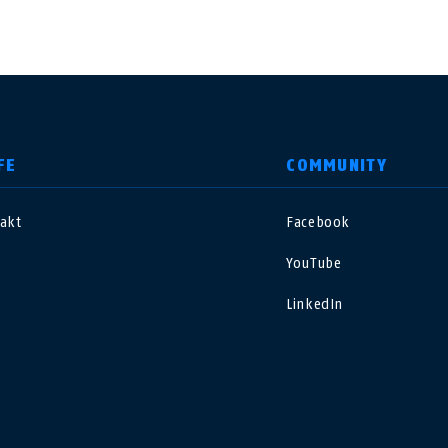
FE
COMMUNITY
akt
Facebook
nited Kingdom
International
YouTube
sterreich
Nederland
LinkedIn
elgië
Schweiz
NL
FR
DE
FR
rance
Sverige