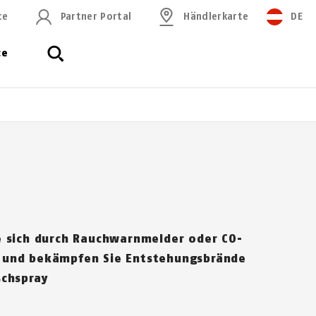
ce
Partner Portal
Händlerkarte
DE
ce
 sich durch Rauch­warn­mel­der oder CO-
und bekämpfen Sie Entstehungsbrände
sch­spray