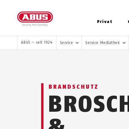
Privat
SIE SIND HIER:
ABUS – seit 1924
Service
Service Mediathek
BRANDSCHUTZ
BROSC
&