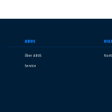
LAND AUSWÄHLEN
ABUS
HIL
Über ABUS
Kont
Deutschland
U
Service
Canada
Ö
EN
FR
Italia
B
México
F