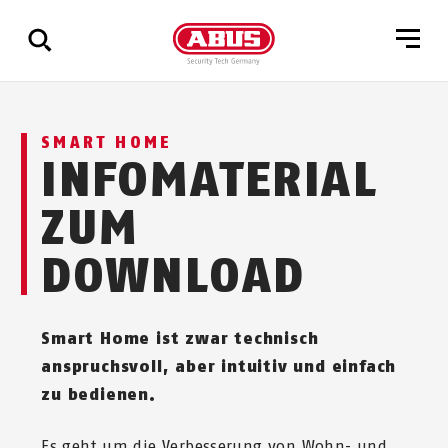
Zeige
SMART HOME
alle
INFOMATERIAL
Ergebnisse
ZUM
DOWNLOAD
Smart Home ist zwar technisch
anspruchsvoll, aber intuitiv und einfach
zu bedienen.
Es geht um die Verbesserung von Wohn- und