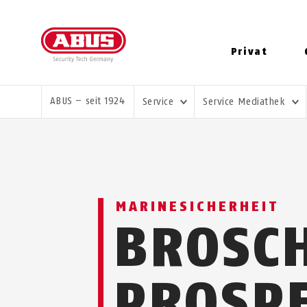
Privat
SIE SIND HIER:
ABUS – seit 1924
Service
Service Mediathek
MARINESICHERHEIT
BROSC
PROSP