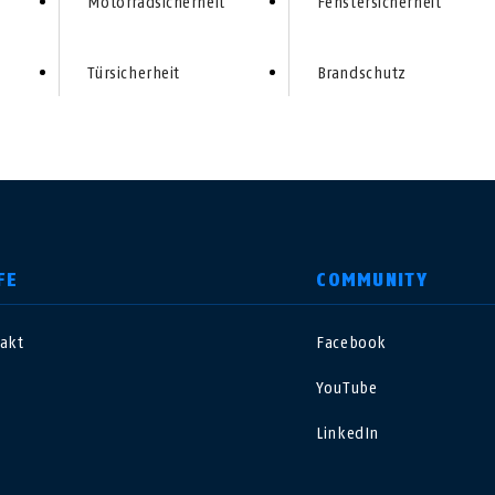
Motorradsicherheit
Fenstersicherheit
Türsicherheit
Brandschutz
FE
COMMUNITY
akt
Facebook
nited Kingdom
International
YouTube
sterreich
Nederland
LinkedIn
elgië
Schweiz