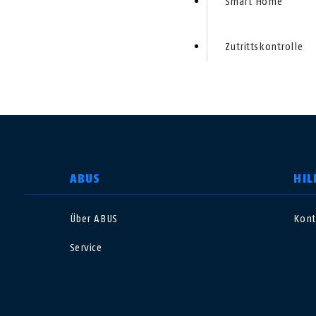
Smart Home
Zutrittskontrolle
LAND AUSWÄHLEN
ABUS
HIL
Über ABUS
Kont
Deutschland
U
Service
Canada
Ö
EN
FR
Italia
B