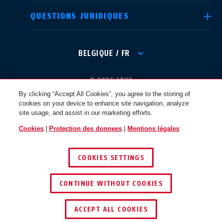
QUESTIONS JURIDIQUES
International
USA
BELGIQUE / FR
Canada
© 2026 ABUS
Österreich
EN
FR
By clicking “Accept All Cookies”, you agree to the storing of
cookies on your device to enhance site navigation, analyze
site usage, and assist in our marketing efforts.
Nederland
Polska
Cookies
|
Protection des donnees
|
Mentions légales
COOKIES SETTINGS
België
Italia
CONTINUE WITHOUT COOKIES
NL
FR
ACCEPT ALL COOKIES
Schweiz