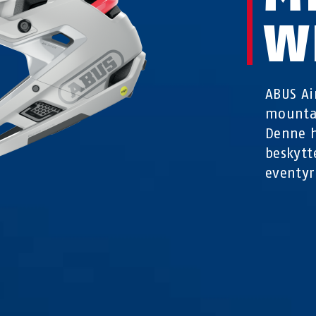
W
ABUS Ai
mountai
Denne h
beskytt
eventyr