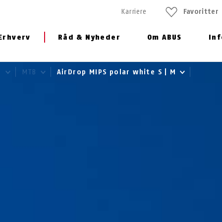
Karriere
Favoritter
Erhverv
Råd & Nyheder
Om ABUS
In
e
MTB
AirDrop MIPS polar white S | M