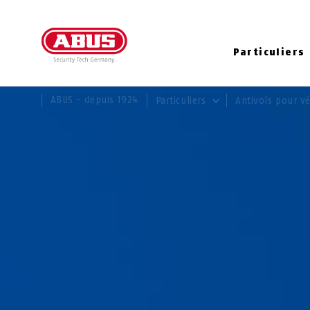
Particuliers
VOUS ÊTES ICI:
ABUS - depuis 1924
Particuliers
Antivols pour v