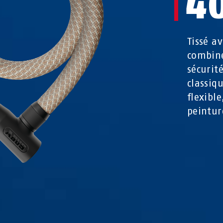
4
Tissé a
combine
sécurit
classiq
flexible
peintur