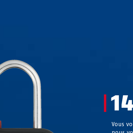
1
Vous vo
nous v