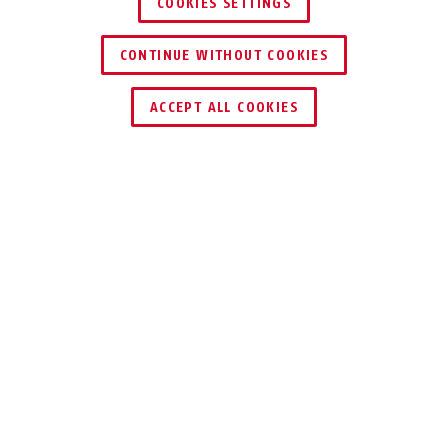
COOKIES SETTINGS
CONTINUE WITHOUT COOKIES
TROUVER UN REVENDEUR
ACCEPT ALL COOKIES
Description
PPIC46520W
PRATIQUE. SÛRE.
UNE COMBINAISON
INTELLIGENTE