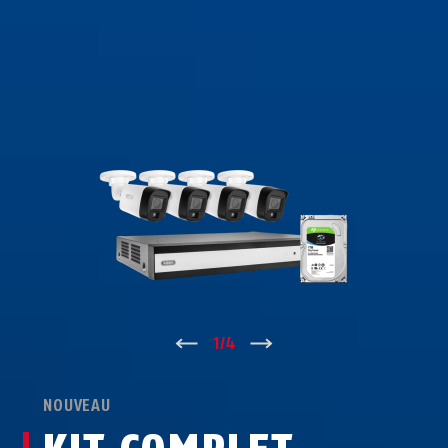
↑
1
/
4
↓
NOUVEAU