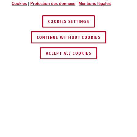
Cookies
|
Protection des donnees
|
Mentions légales
COOKIES SETTINGS
CONTINUE WITHOUT COOKIES
TROUVER UN REVENDEUR
ACCEPT ALL COOKIES
Description
ACSE00022
Le lecteur mural wAppLoxx Pro élargit
idéalement les domaines d'application du