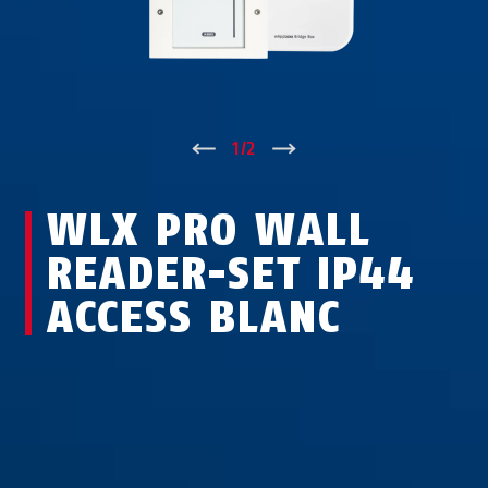
↑
1
/
2
↓
WLX PRO WALL
READER-SET IP44
ACCESS BLANC