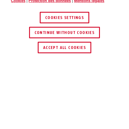
Cookies
|
Protection des donnees
|
Mentions légales
COOKIES SETTINGS
CONTINUE WITHOUT COOKIES
TROUVER UN REVENDEUR
ACCEPT ALL COOKIES
Description
ACSE00011
Le lecteur mural wAppLoxx Pro élargit
idéalement les domaines d'application du