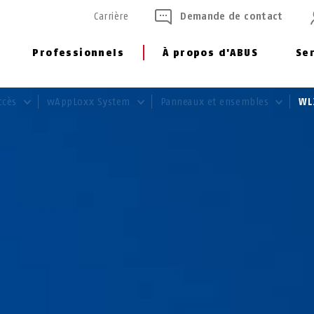
Carrière
Demande de contact
Professionnels
À propos d'ABUS
Se
accès
wAppLoxx System
Panneaux et ensembles
WL