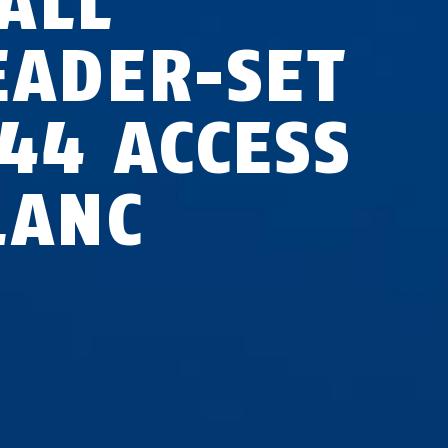
ALL
EADER-SET
P44 ACCESS
LANC