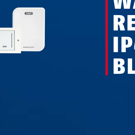
W
R
I
B